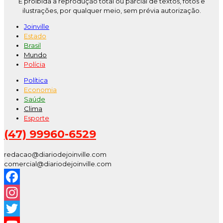
É proibida a reprodução total ou parcial de textos, fotos e
ilustrações, por qualquer meio, sem prévia autorização.
Joinville
Estado
Brasil
Mundo
Polícia
Política
Economia
Saúde
Clima
Esporte
(47) 99960-6529
redacao@diariodejoinville.com
comercial@diariodejoinville.com
Facebook
Instagram