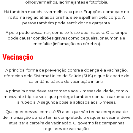
olhos vermelhos, lacrimejantes e fotofobia.
Há também manchas vermelhas na pele. Erupções começam no
rosto, na região atrás da orelha, e se espalham pelo corpo. A
pessoa também pode sentir dor de garganta.
A pele pode descamar, como se fosse queimadura. O sarampo
pode causar condições graves como cegueira, pneumonia e
encefalite (inflamação do cérebro).
Vacinação
A principal forma de prevenção contra a doença é a vacinação,
oferecida pelo Sistema Único de Saúde (SUS) e que faz parte do
calendário básico de vacinação infantil.
A primeira dose deve ser tomada aos 12 meses de idade, com o
imunizante tríplice viral, que protege também contra a caxumba e
a rubéola. A segunda dose é aplicada aos 15 meses.
Qualquer pessoa com até 59 anos que não tenha comprovante
de imunização ou não tenha completado o esquema vacinal deve
atualizar a carteira de vacinação. O governo faz campanhas
regulares de vacinação.