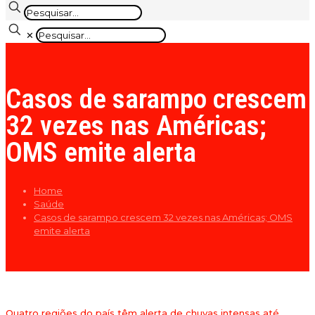
✕
Casos de sarampo crescem
32 vezes nas Américas;
OMS emite alerta
Home
Saúde
Casos de sarampo crescem 32 vezes nas Américas; OMS
emite alerta
Quatro regiões do país têm alerta de chuvas intensas até